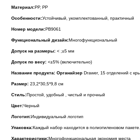
Материал:
PP, PP
Особенности:
Устойчивый, укомплектованный, практичный
Номер модели:
PB9061
Функциональный дизайн:
Многофункциональный
Допуск на размеры:
< ;±5 мм
Допуск по весу:
<±5% (включительно)
Название продукта: Органайзер
Drawer, 15 отделений с кр
Размер:
23,2*30,5*9,8 см
Стиль:
Простой, удобный , чистый и прочный
Цвет:
Черный
Логотип:
Индивидуальный логотип
Упаковка:
Каждый набор находится в полиэтиленовом пакете.
Характеристики:
Многофункциональная экономия места