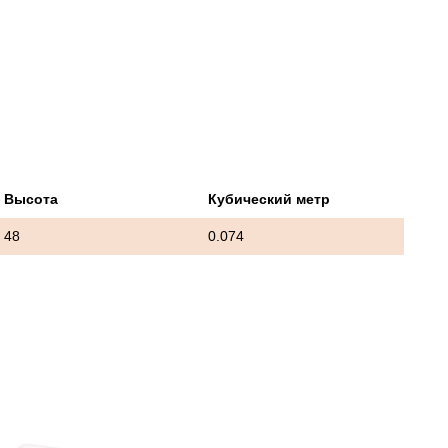
Высота
Кубический метр
48
0.074