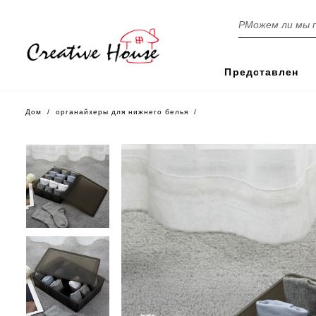
А
в
т
Представлен
о
б
Дом
/
органайзеры для нижнего белья
/
у
с