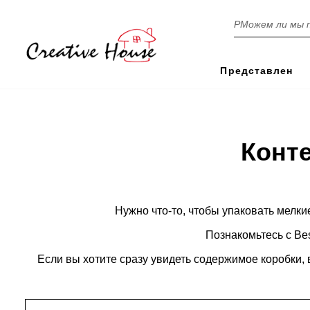
А
в
т
Представлен
о
б
у
с
Конт
Нужно что-то, чтобы упаковать мелки
Познакомьтесь с Bes
Если вы хотите сразу увидеть содержимое коробки,