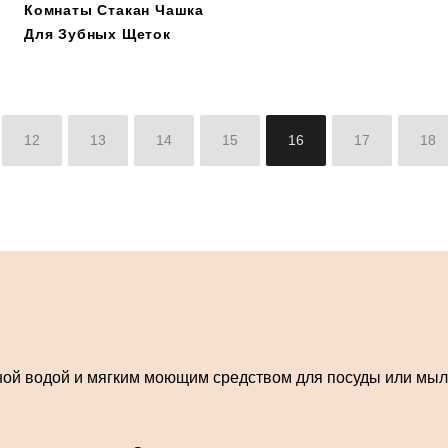
Комнаты Стакан Чашка
Для Зубных Щеток
12
13
14
15
16
17
18
ной водой и мягким моющим средством для посуды или мыл